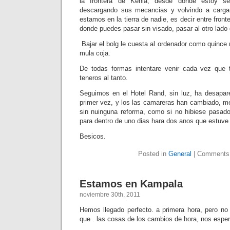
la frontera de Kenia, desde donde estoy s
descargando sus mecancias y volvindo a cargar
estamos en la tierra de nadie, es decir entre fron
donde puedes pasar sin visado, pasar al otro lado
Bajar el bolg le cuesta al ordenador como quince
mula coja.
De todas formas intentare venir cada vez que 
teneros al tanto.
Seguimos en el Hotel Rand, sin luz, ha desapar
primer vez, y los las camareras han cambiado, m
sin nuinguna reforma, como si no hibiese pasa
para dentro de uno dias hara dos anos que estuve 
Besicos.
Posted in
General
|
Comments
Estamos en Kampala
noviembre 30th, 2011
Hemos llegado perfecto. a primera hora, pero no
que . las cosas de los cambios de hora, nos esp