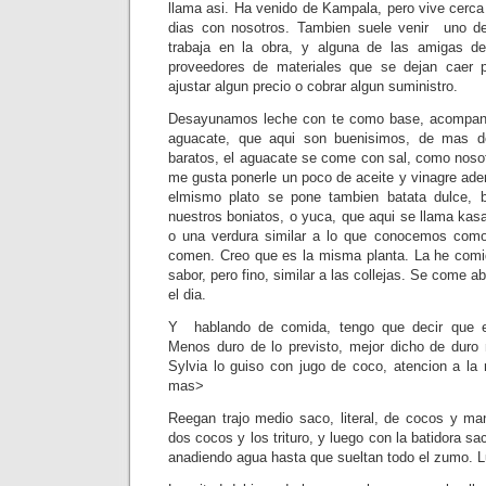
llama asi. Ha venido de Kampala, pero vive cerca
dias con nosotros. Tambien suele venir uno de
trabaja en la obra, y alguna de las amigas d
proveedores de materiales que se dejan caer p
ajustar algun precio o cobrar algun suministro.
Desayunamos leche con te como base, acompana
aguacate, que aqui son buenisimos, de mas 
baratos, el aguacate se come con sal, como nosot
me gusta ponerle un poco de aceite y vinagre ade
elmismo plato se pone tambien batata dulce, b
nuestros boniatos, o yuca, que aqui se llama kasav
o una verdura similar a lo que conocemos como
comen. Creo que es la misma planta. La he comi
sabor, pero fino, similar a las collejas. Se come 
el dia.
Y hablando de comida, tengo que decir que el
Menos duro de lo previsto, mejor dicho de duro
Sylvia lo guiso con jugo de coco, atencion a la 
mas>
Reegan trajo medio saco, literal, de cocos y
dos cocos y los trituro, y luego con la batidora sac
anadiendo agua hasta que sueltan todo el zumo. Lu