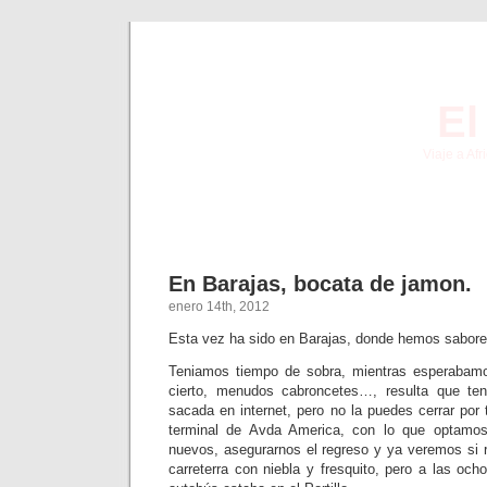
El
Viaje a Af
En Barajas, bocata de jamon.
enero 14th, 2012
Esta vez ha sido en Barajas, donde hemos sabore
Teniamos tiempo de sobra, mientras esperabamo
cierto, menudos cabroncetes…, resulta que ten
sacada en internet, pero no la puedes cerrar por t
terminal de Avda America, con lo que optamos
nuevos, asegurarnos el regreso y ya veremos si 
carreterra con niebla y fresquito, pero a las och