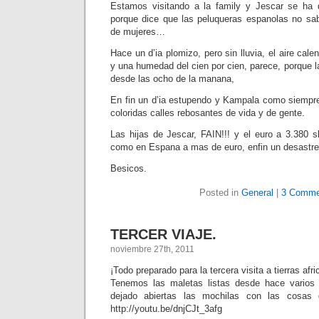
Estamos visitando a la family y Jescar se ha q
porque dice que las peluqueras espanolas no sa
de mujeres…
Hace un d’ia plomizo, pero sin lluvia, el aire cal
y una humedad del cien por cien, parece, porque 
desde las ocho de la manana,
En fin un d’ia estupendo y Kampala como siempre
coloridas calles rebosantes de vida y de gente.
Las hijas de Jescar, FAIN!!! y el euro a 3.380 sh
como en Espana a mas de euro, enfin un desast
Besicos.
Posted in
General
|
3 Comme
TERCER VIAJE.
noviembre 27th, 2011
¡Todo preparado para la tercera visita a tierras afr
Tenemos las maletas listas desde hace varios
dejado abiertas las mochilas con las 
http://youtu.be/dnjCJt_3afg