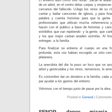
El entierro duro como tres horas. Sacan el ataud
de un arbol, en el centro delas carpas y empiezan 
cercanos del fallecido. LUego los ninos de su cl
cantar y bailar canciones de iglesia, y para fina
palabra y cuenta historias para que la gente
profesionales que utilizan mucha vehemencia 
hacen con el publico a base de historias y can
estribillos que van repitiendo y la gente, que ca
y los que mejor cantan anaden estrofas. Al fi
entregan a la familia.
Para finalizar se entierra el cuerpo en una fo
profunda, esta vez habian escogido un sitio cer
platanera.
La anecdota del dia la puso un loco que se a
arbol y gesticulaba y los ninos, temerosos, le am
Es costumbre dar un donativo a la familia, cada 
par ayudar a los gastos del entierro.
Volvimos con el tiempo justo de pasar por la obra.
Posted in
General
|
Comments
SENOR, danos miseri