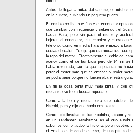
cierto.
Antes de llegar a mitad del camino, el autobus no
en la cuneta, subiendo un pequeno puerto.
El cambio no iba muy fino y el conductor apuraba
que cambiar con frecuencia y subiendo , el Scania
basta. Paro, pero sin parar el motor, y acele
bajaron el conductor, el mecanico y el ayudant
telefono. Como en media hara se empezo a bajar 
cocias de calor. Yo dije que era mecanico, que q
la tapa del motor . Efectivamente el cable del cam
acero) como el de las bicis pero de 14mm se 
habia reventado, con lo que la palanca no haci
parar el motor para que se enfriase y poder mete
se podia parar porque no funcionaba el estrangulad
En fin la cosa tenia muy mala pinta, y con o
mecanico se fue a buscar repuesto.
Como a la hora y media paso otro autobus d
Nairobi, paro y dijo que habia dos plazas….
Como solo llevabamos las mochilas, Jescar y yo 
en un santiamen estabamos en el otro autobu
sabemos como acabo la historia, pero nosotros 
el Hotel, desde donde escribo, de una prima de