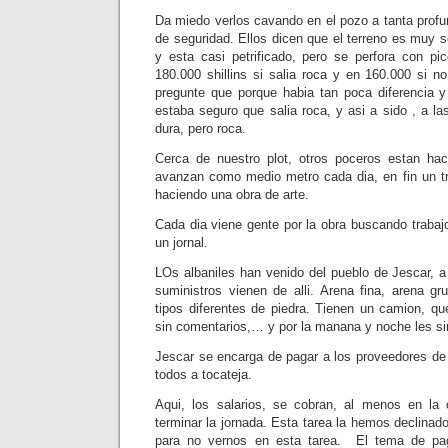
Da miedo verlos cavando en el pozo a tanta profu
de seguridad. Ellos dicen que el terreno es muy 
y esta casi petrificado, pero se perfora con pi
180.000 shillins si salia roca y en 160.000 si n
pregunte que porque habia tan poca diferencia y
estaba seguro que salia roca, y asi a sido , a l
dura, pero roca.
Cerca de nuestro plot, otros poceros estan ha
avanzan como medio metro cada dia, en fin un tr
haciendo una obra de arte.
Cada dia viene gente por la obra buscando trabaj
un jornal.
LOs albaniles han venido del pueblo de Jescar, a
suministros vienen de alli. Arena fina, arena gr
tipos diferentes de piedra. Tienen un camion, qu
sin comentarios,… y por la manana y noche les sir
Jescar se encarga de pagar a los proveedores de 
todos a tocateja.
Aqui, los salarios, se cobran, al menos en la 
terminar la jornada. Esta tarea la hemos declinado
para no vernos en esta tarea. El tema de pa