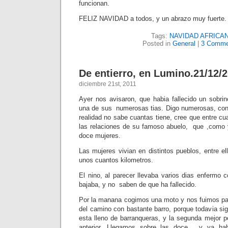
funcionan.
FELIZ NAVIDAD a todos, y un abrazo muy fuerte.
Tags:
NAVIDAD AFRICAN
Posted in
General
|
3 Comme
De entierro, en Lumino.21/12/2
diciembre 21st, 2011
Ayer nos avisaron, que habia fallecido un sobrin
una de sus numerosas tias. Digo numerosas, con c
realidad no sabe cuantas tiene, cree que entre cua
las relaciones de su famoso abuelo, que ,como 
doce mujeres.
Las mujeres vivian en distintos pueblos, entre e
unos cuantos kilometros.
El nino, al parecer llevaba varios dias enfermo 
bajaba, y no saben de que ha fallecido.
Por la manana cogimos una moto y nos fuimos par
del camino con bastante barro, porque todavia sig
esta lleno de barranqueras, y la segunda mejor po
anterior. Llegamos sobre las doce, y ya ha