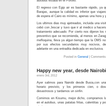
autobús estaba en el Portillo.
El regreso con Egip air es bastante rápido, ya 
Barajas, aunque la calidad es inferior que viajan
de espera el Cairo es mínimo, apenas una hora y 
Los ultimos dias muy ajetreados, incluida una visi
cebó con Jescar y tuvo que ir al medico a hacers
tratamiento adecuado. Por cierto nos dijeron los
preventivo que se recomienda, al menos en Zara
mefloquina, lleva ya algun tiempo que la OMS no 
por sus efectos secundarios muy nocivos, d
adelante en una entradita dedicada en esclusiva.
Posted in
General
|
Comments
Happy new year, desde Nairobi
enero 3rd, 2012
Ayer salimos para Nairobi desde Busia,con una
horario previsto, y los primeros cien, o dos
desastrosos y tardamos un sinfin.
Comimos en Kisumu, mejor dicho, compramos l
en el autobus, unas patatas fritas, calentitas y po