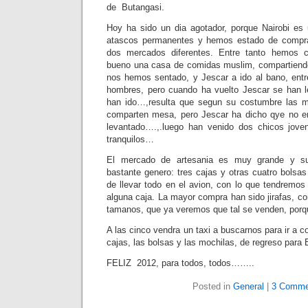
de Butangasi.
Hoy ha sido un dia agotador, porque Nairobi es
atascos permanentes y hemos estado de compra
dos mercados diferentes. Entre tanto hemos c
bueno una casa de comidas muslim, compartiend
nos hemos sentado, y Jescar a ido al bano, ent
hombres, pero cuando ha vuelto Jescar se han l
han ido…,resulta que segun su costumbre las 
comparten mesa, pero Jescar ha dicho qye no e
levantado….,.luego han venido dos chicos jov
tranquilos…
El mercado de artesania es muy grande y s
bastante genero: tres cajas y otras cuatro bolsa
de llevar todo en el avion, con lo que tendremos
alguna caja. La mayor compra han sido jirafas, c
tamanos, que ya veremos que tal se venden, porque
A las cinco vendra un taxi a buscarnos para ir a c
cajas, las bolsas y las mochilas, de regreso para 
FELIZ 2012, para todos, todos……..
Posted in
General
|
3 Comme