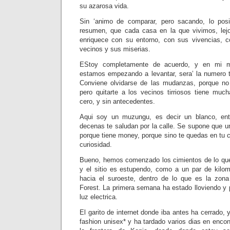
su azarosa vida.
Sin ‘animo de comparar, pero sacando, lo posi
resumen, que cada casa en la que vivimos, lejo
enriquece con su entorno, con sus vivencias, 
vecinos y sus miserias.
EStoy completamente de acuerdo, y en mi mo
estamos empezando a levantar, sera’ la numero 
Conviene olvidarse de las mudanzas, porque no
pero quitarte a los vecinos tirriosos tiene mu
cero, y sin antecedentes.
Aqui soy un muzungu, es decir un blanco, ent
decenas te saludan por la calle. Se supone que u
porque tiene money, porque sino te quedas en tu c
curiosidad.
Bueno, hemos comenzado los cimientos de lo que
y el sitio es estupendo, como a un par de kilom
hacia el suroeste, dentro de lo que es la zo
Forest. La primera semana ha estado lloviendo y 
luz electrica.
El garito de internet donde iba antes ha cerrado,
fashion unisex* y ha tardado varios dias en encont