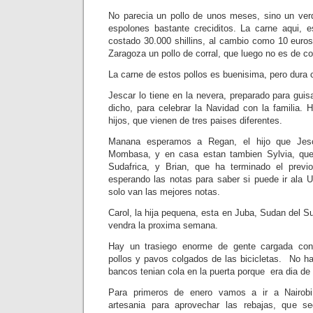
No parecia un pollo de unos meses, sino un ver
espolones bastante creciditos. La carne aqui, 
costado 30.000 shillins, al cambio como 10 euros
Zaragoza un pollo de corral, que luego no es de cor
La carne de estos pollos es buenisima, pero dura 
Jescar lo tiene en la nevera, preparado para guisa
dicho, para celebrar la Navidad con la familia. 
hijos, que vienen de tres paises diferentes.
Manana esperamos a Regan, el hijo que Jes
Mombasa, y en casa estan tambien Sylvia, que
Sudafrica, y Brian, que ha terminado el previ
esperando las notas para saber si puede ir ala U
solo van las mejores notas.
Carol, la hija pequena, esta en Juba, Sudan del Su
vendra la proxima semana.
Hay un trasiego enorme de gente cargada con
pollos y pavos colgados de las bicicletas. No ha
bancos tenian cola en la puerta porque era dia de
Para primeros de enero vamos a ir a Nairob
artesania para aprovechar las rebajas, que s