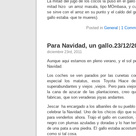
La mitad del jugo de los cocos la puso en el gallo 
mitad hizo un arroz masala, tipo MOmbasa, y cu
se sirve con el arroz en su punto y el caldo del 
gallo estaba -que te mueres).
Posted in
General
|
1 Comm
Para Navidad, un gallo.23/12/2
diciembre 23rd, 2011
Aunque aqui estamos en pleno verano, y el sol pe
Navidad.
Los coches se ven parados por las cunetas con
especial los matatus, esos Toyota Hiace d
superabundantes y viejos ,viejos. Pero para viej
la cana de azucar de las plantaciones, creo qu
fabricas, que son veraderas joyas andantes.
Jescar ha encargado a los albaniles de su pueblo q
celebrar la Navidad. Uno de los chicos dijo que s
para venderlos ahora. Trajo el gallo en cuestion,
negro con plumas azuladas y doradas y lo han ten
de una pata a una piedra. El gallo estaba acostu
como si tal cosa.