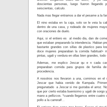
doscientas personas, luego fueron llegando
seiscientas, calculo.
Nada mas llegar entramos a dar el pesame a la fam
El nino estaba en la caja, solo se le veia la ca
dentro de una casa, y rodeado de mujeres mayor
con oraciones de duelo.
Aqui, si el entiero es al medio dia, dan de come
que estaban preparando la intendencia. Habian pr
bastante grandes con sillas de plastico para l
doce mujeres preparaban la comida habitual> m
pintas, ugali y verdura en ollas bien grandes, todo
Ademas, me esplico Jescar qu e n cada casa
preparaban comida para grupos de familia de 
procedencia.
A nosotros nos llevaron a una, comimos en el
Jescar que habia venido de Kampala. Primer
pregunatado a Jescar si me gustaba el arroz. Nos
que por cierto estaba buenisimo y ugali de sorgo
mano a pellizcos. *cuando llegamos entre cuatro 
pollo a la carrera#…